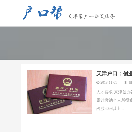
天津户口：创
2018-11-01
阅
人才要求 来津创
累计缴纳个人所得
占股30%以上...