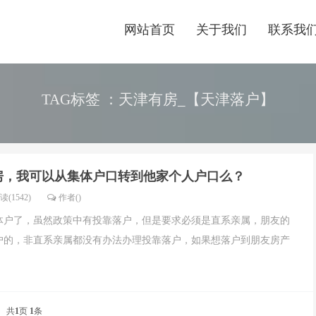
网站首页
关于我们
联系我
TAG标签 ：天津有房_【天津落户】
房，我可以从集体户口转到他家个人户口么？
读(1542)
作者()
体户了，虽然政策中有投靠落户，但是要求必须是直系亲属，朋友的
户的，非直系亲属都没有办法办理投靠落户，如果想落户到朋友房产
共
1
页
1
条