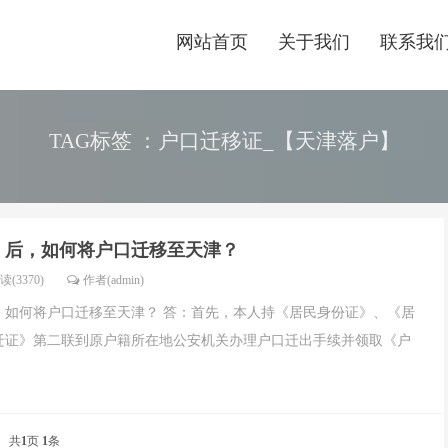
网站首页
关于我们
联系我
TAG标签 ：户口迁移证_【天津落户】
》后，如何将户口迁移至天津？
读(3370)
作者(admin)
，如何将户口迁移至天津？ 答：首先，本人持《居民身份证》、《居
迁证》第二联到原户籍所在地公安机关办理户口迁出手续并领取《户
共
1
页
1
条