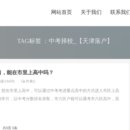
网站首页
关于我们
联系我
TAG标签 ：中考择校_【天津落户】
口，能在市里上高中吗？
读(14429)
作者()
，想在市里上高中，可以通过中考考进重点高中的方式进入市区上高
划学片，以中考分数排名录取，市六区户籍可以通考市六区高中，其
共
1
页
1
条