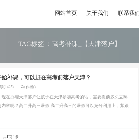
网站首页
关于我们
联系我
TAG标签 ：高考补课_【天津落户】
开始补课，可以赶在高考前落户天津？
读(1425)
作者()
，现在办理天津落户让孩子在天津参加高考的话，需要提前多久去熟
习内容呢？高二升高三暑假 高二升高三的暑假可以充分利用上，紧跟
共
1
页
1
条