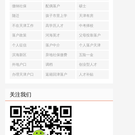
缴纳社保
配偶落户
硕士
随迁
孩子市里上学
天津有房
不在天津工作
高学历人才
中考择校
落户政策
河海英才
父母投靠落户
个人征信
落户中介
个人落户天津
滨海新区
异地社保缴费
五险一金
外地户口
调档
创业型人才
办理天津户口
返籍回津落户
人才补贴
关注我们