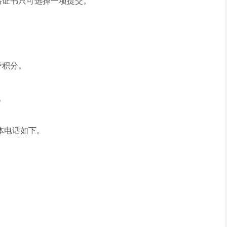
格证书只可选择一项提交。
予积分。
。
具体电话如下。