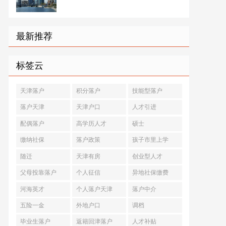
最新推荐
标签云
天津落户
积分落户
技能型落户
落户天津
天津户口
人才引进
配偶落户
高学历人才
硕士
缴纳社保
落户政策
孩子市里上学
随迁
天津有房
创业型人才
父母投靠落户
个人征信
异地社保缴费
河海英才
个人落户天津
落户中介
五险一金
外地户口
调档
毕业生落户
返籍回津落户
人才补贴